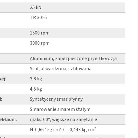
25 kN
TR 30×6
1500 rpm
3000 rpm
Aluminium, zabezpieczone przed korozją
Stal, utwardzona, szlifowana
ej:
3,8 kg
4,5 kg
:
Syntetyczny smar płynny
Smarowanie smarem stałym
ekładni:
maks. 60°, większe na zapytanie
N: 0,667 kg cm² / L: 0,443 kg cm²