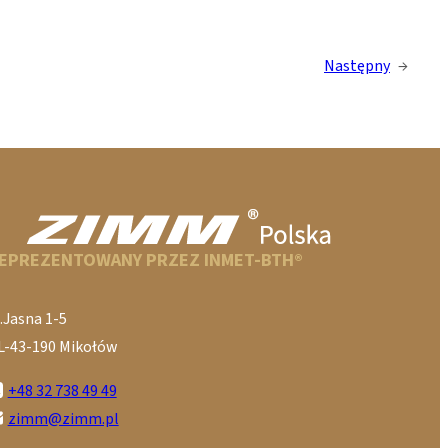
Następny
→
EPREZENTOWANY PRZEZ INMET-BTH®
.Jasna 1-5
L-43-190 Mikołów
+48 32 738 49 49
zimm@zimm.pl