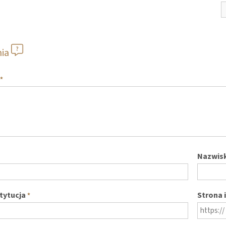
nia
*
Nazwis
stytucja
Strona 
*