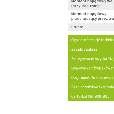
Moment napędowy wej
(przy 1500 rpm):
Moment napędowy
przechodzący przez wa
Śruba:
Ogólne informacje technic
Zasada działania
Zintegrowane łożyska śli
Smarowanie dźwigników ś
Opcje montażu i mocowani
Bezpieczeństwo i kontrola
Certyfikat ISO 9001:2015