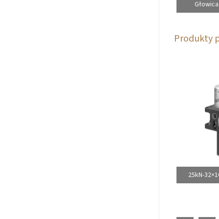
Głowica
Produkty 
25kN-32×1