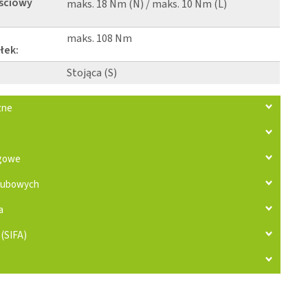
ściowy
maks. 18 Nm (N) / maks. 10 Nm (L)
maks. 108 Nm
łek:
Stojąca (S)
zne
zgowe
rubowych
a
 (SIFA)