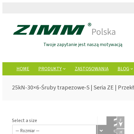
Twoje zapytanie jest naszą motywacją
HOME
PRODUKTY
ZASTOSOWANIA
BLOG
25kN-30×6-Śruby trapezowe-S | Seria ZE | Przek
Select a size