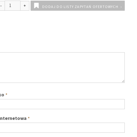
DODAJ DO LISTY ZAPYTAŃ OFERTOWYCH
ko
*
internetowa
*