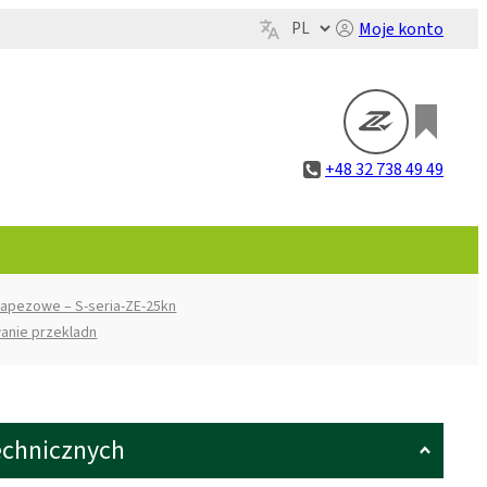
Moje konto
+48 32 738 49 49
rapezowe – S-seria-ZE-25kn
anie przekladn
echnicznych