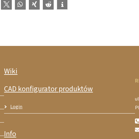
Wiki
R
CAD konfigurator produktów
ul
Login
P
Info