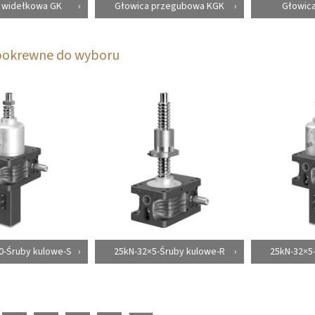
 widełkowa GK
Głowica przegubowa KGK
Głowica
pokrewne do wyboru
0-Śruby kulowe-S
25kN-32×5-Śruby kulowe-R
25kN-32×5