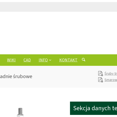
WIKI
CAD
INFO
KONTAKT
Śruby t
ładnie śrubowe
Smarow
Sekcja danych t