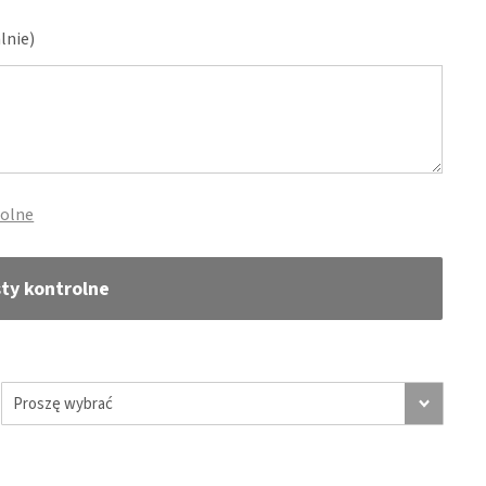
lnie)
rolne
sty kontrolne