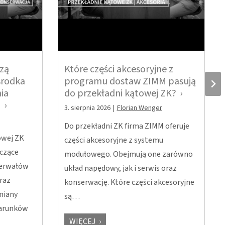
zą
Które części akcesoryjne z
środka
programu dostaw ZIMM pasują
ia
do przekładni kątowej ZK?
?
3. sierpnia 2026
|
Florian Wenger
Do przekładni ZK firma ZIMM oferuje
owej ZK
części akcesoryjne z systemu
czące
modułowego. Obejmują one zarówno
terwałów
układ napędowy, jak i serwis oraz
raz
konserwację. Które części akcesoryjne
miany
są…
warunków
WIĘCEJ