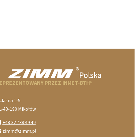
EPREZENTOWANY PRZEZ INMET-BTH®
.Jasna 1-5
L-43-190 Mikołów
+48 32 738 49 49
zimm@zimm.pl