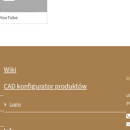
YouTube
Wiki
R
CAD konfigurator produktów
ul
P
Login