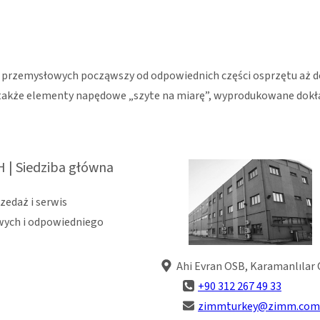
przemysłowych począwszy od odpowiednich części osprzętu aż do o
e także elementy napędowe „szyte na miarę”, wyprodukowane dokła
| Siedziba główna
zedaż i serwis
wych i odpowiedniego
Ahi Evran OSB, Karamanlılar 
+90 312 267 49 33
zimmturkey@zimm.com