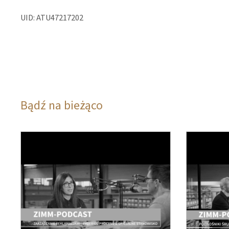
UID: ATU47217202
Bądź na bieżąco