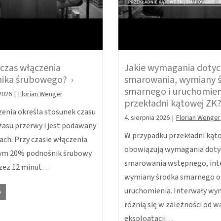
t czas włączenia
Jakie wymagania dotyc
ika śrubowego?
smarowania, wymiany 
smarnego i uruchomien
2026
|
Florian Wenger
przekładni kątowej ZK
zenia określa stosunek czasu
4. sierpnia 2026
|
Florian Wenger
zasu przerwy i jest podawany
W przypadku przekładni kąt
ch. Przy czasie włączenia
obowiązują wymagania doty
ym 20% podnośnik śrubowy
smarowania wstępnego, in
rzez 12 minut…
wymiany środka smarnego o
uruchomienia. Interwały wy
różnią się w zależności od 
eksploatacji…