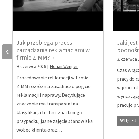
Jak przebiega proces
Jaki jes
zarządzania reklamacjami w
podnośn
firmie ZIMM?
3. czerwca 
9. czerwca 2026
|
Florian Wenger
Czas włąc
Procedowanie reklamacji w firmie
pracy do c
ZIMM rozróżnia zasadniczo pojęcie
w procenta
reklamacji i naprawy. Decydujące
wynosząc
znaczenie ma transparentna
pracuje p
klasyfikacja techniczna danego
WIĘCEJ
przypadku, jasne zajęcie stanowiska
wobec klienta oraz…