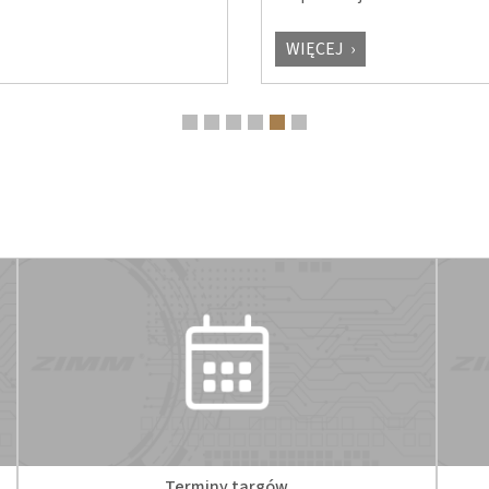
WIĘCEJ
Terminy targów