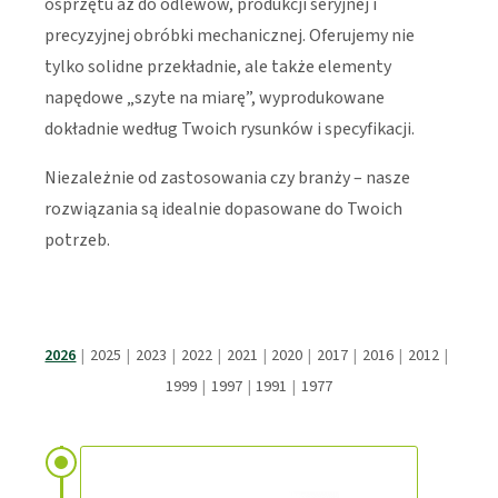
osprzętu aż do odlewów, produkcji seryjnej i
precyzyjnej obróbki mechanicznej. Oferujemy nie
tylko solidne przekładnie, ale także elementy
napędowe „szyte na miarę”, wyprodukowane
dokładnie według Twoich rysunków i specyfikacji.
Niezależnie od zastosowania czy branży – nasze
rozwiązania są idealnie dopasowane do Twoich
potrzeb.
2026
|
2025
|
2023
|
2022
|
2021
|
2020
|
2017
|
2016
|
2012
|
1999
|
1997
|
1991
|
1977