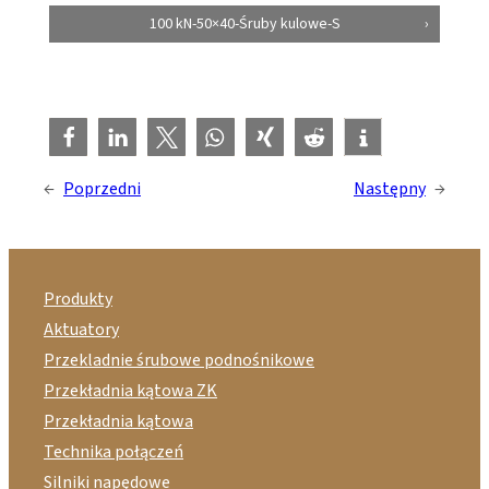
100 kN-50×40-Śruby kulowe-S
←
Poprzedni
Następny
→
Produkty
Aktuatory
Przekladnie śrubowe podnośnikowe
Przekładnia kątowa ZK
Przekładnia kątowa
Technika połączeń
Silniki napędowe