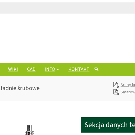
WIKI
CAD
INFO
KONTAKT
Śruby k
kładnie śrubowe
Smarow
Sekcja danych t