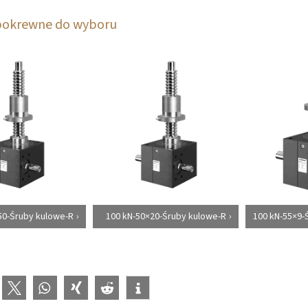
pokrewne do wyboru
50-Śruby kulowe-R
100 kN-50×20-Śruby kulowe-R
100 kN-55×9-