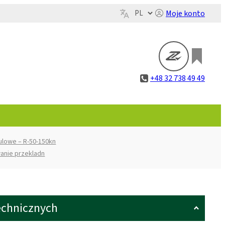
Moje konto
+48 32 738 49 49
ulowe – R-50-150kn
anie przekladn
echnicznych