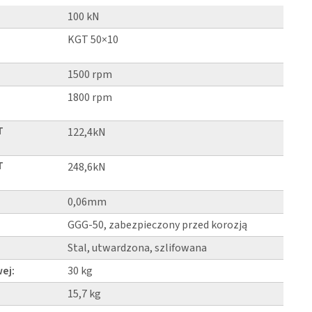
100 kN
KGT 50×10
1500 rpm
1800 rpm
T
122,4kN
T
248,6kN
0,06mm
GGG-50, zabezpieczony przed korozją
Stal, utwardzona, szlifowana
ej:
30 kg
15,7 kg