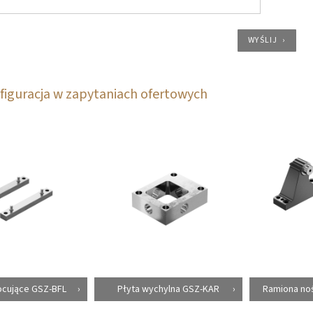
WYŚLIJ
figuracja w zapytaniach ofertowych
ocujące GSZ-BFL
Płyta wychylna GSZ-KAR
Ramiona noś