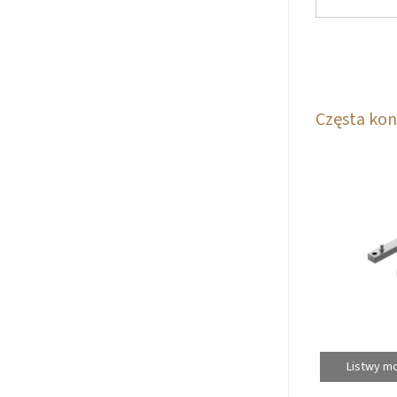
Częsta kon
Listwy m