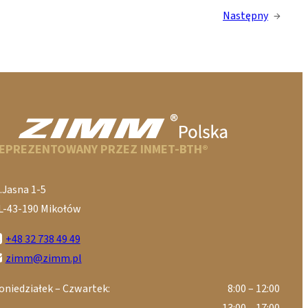
Następny
→
EPREZENTOWANY PRZEZ INMET-BTH®
.Jasna 1-5
L-43-190 Mikołów
+48 32 738 49 49
zimm@zimm.pl
oniedziałek – Czwartek:
8:00 – 12:00