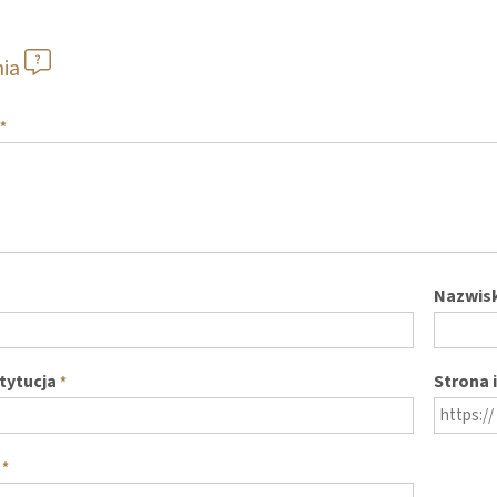
nia
*
Nazwis
stytucja
Strona 
*
*