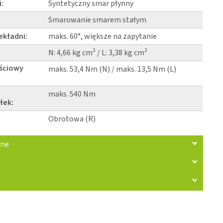
:
Syntetyczny smar płynny
Smarowanie smarem stałym
ekładni:
maks. 60°, większe na zapytanie
N: 4,66 kg cm² / L: 3,38 kg cm²
ściowy
maks. 53,4 Nm (N) / maks. 13,5 Nm (L)
maks. 540 Nm
łek:
Obrotowa (R)
zne