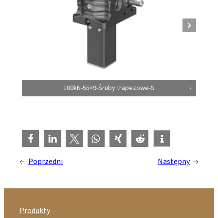
100kN-55×9-Śruby trapezowe-S
←
Poprzedni
Następny
→
Produkty