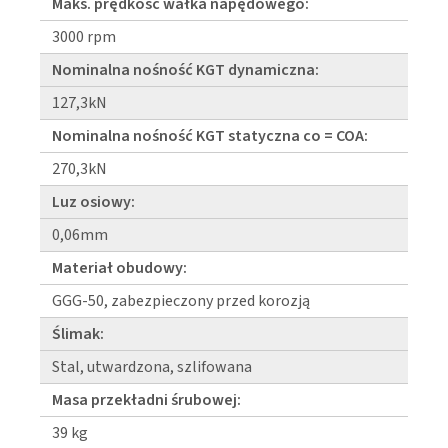
Maks. prędkość wałka napędowego:
3000 rpm
Nominalna nośność KGT dynamiczna:
127,3kN
Nominalna nośność KGT statyczna co = COA:
270,3kN
Luz osiowy:
0,06mm
Materiał obudowy:
GGG-50, zabezpieczony przed korozją
Ślimak:
Stal, utwardzona, szlifowana
Masa przekładni śrubowej:
39 kg