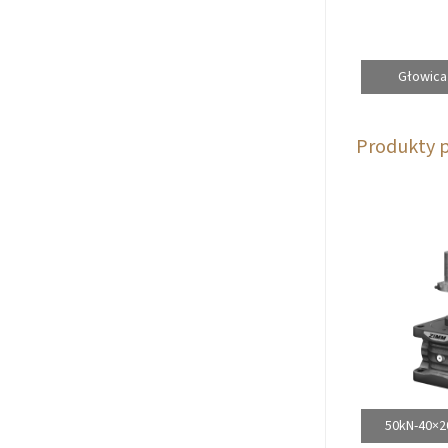
Głowica
Produkty 
50kN-40×2