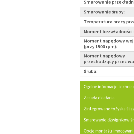
Smarowanie przekładni
Smarowanie śruby:
Temperatura pracy prz
Moment bezwładności:
Moment napędowy wej
(przy 1500 rpm):
Moment napędowy
przechodzący przez wa
Śruba:
Ogólne informacje technic
Zasada działania
Zintegrowane łożyska śli
Smarowanie dźwigników ś
Opcje montażu i mocowani