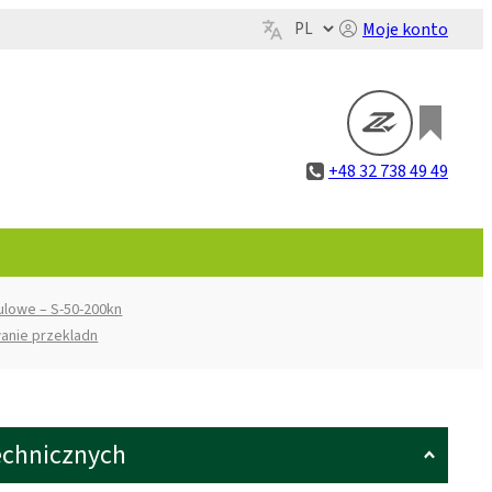
Moje konto
+48 32 738 49 49
ulowe – S-50-200kn
anie przekladn
echnicznych