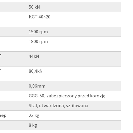
50 kN
KGT 40×20
1500 rpm
1800 rpm
T
44kN
T
80,4kN
0,06mm
GGG-50, zabezpieczony przed korozją
Stal, utwardzona, szlifowana
ej:
23 kg
8 kg