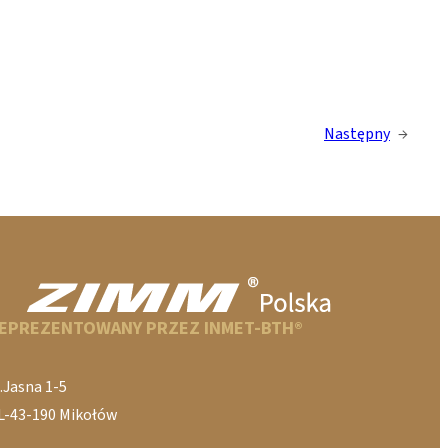
Następny
→
EPREZENTOWANY PRZEZ INMET-BTH®
.Jasna 1-5
L-43-190 Mikołów