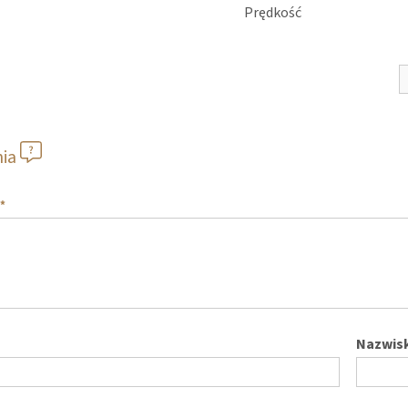
Prędkość
nia
*
Nazwis