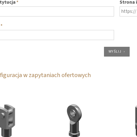
stytucja
Strona 
*
*
WYŚLIJ
figuracja w zapytaniach ofertowych