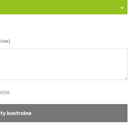
lnie)
rolne
sty kontrolne