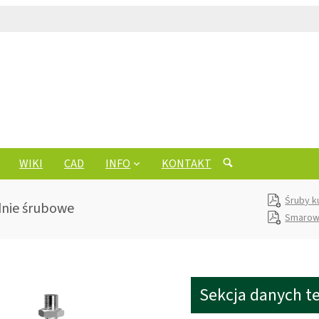
WIKI
CAD
INFO
KONTAKT
Śruby k
dnie śrubowe
Smarow
Sekcja danych t