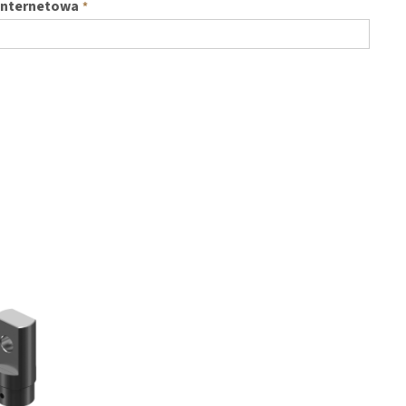
internetowa
*