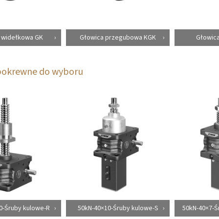
 widełkowa GK
Głowica przegubowa KGK
Głowica
pokrewne do wyboru
0-Śruby kulowe-R
50kN-40×10-Śruby kulowe-S
50kN-40×7-Ś