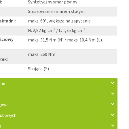
:
Syntetyczny smar płynny
Smarowanie smarem stałym
ekładni:
maks. 60°, większe na zapytanie
N: 2,82 kg cm² / L: 1,75 kg cm²
ściowy
maks. 31,5 Nm (N) / maks. 10,4 Nm (L)
maks. 260 Nm
łek:
Stojąca (S)
zne
zgowe
rubowych
a