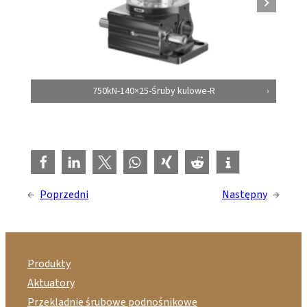
750kN-140×25-Śruby kulowe-R
←
Poprzedni
Następny
→
Produkty
Aktuatory
Przekladnie śrubowe podnośnikowe