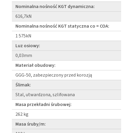
Nominalna nośność KGT dynamiczna:
616,7kN
Nominalna nośność KGT statyczna co = COA:
1 575kN
Luz osiowy:
0,03mm
Materiał obudowy:
GGG-50, zabezpieczony przed korozją
Ślimak:
Stal, utwardzona, szlifowana
Masa przekładni śrubowej:
262 kg
Masa śruby/m: