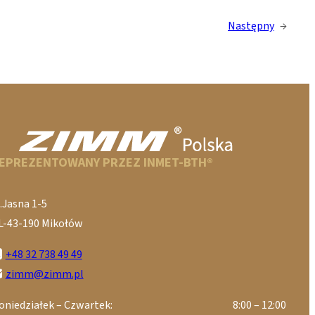
Następny
→
EPREZENTOWANY PRZEZ INMET-BTH®
.Jasna 1-5
L-43-190 Mikołów
+48 32 738 49 49
zimm@zimm.pl
oniedziałek – Czwartek:
8:00 – 12:00