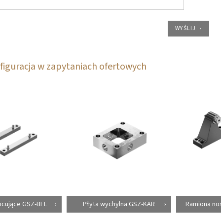
WYŚLIJ
figuracja w zapytaniach ofertowych
ocujące GSZ-BFL
Płyta wychylna GSZ-KAR
Ramiona noś