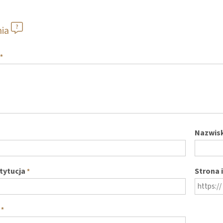
nia
*
Nazwis
stytucja
Strona 
*
*