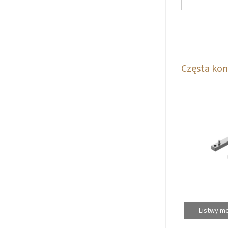
Częsta kon
Listwy m