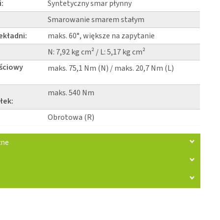
:
Syntetyczny smar płynny
Smarowanie smarem stałym
ekładni:
maks. 60°, większe na zapytanie
N: 7,92 kg cm² / L: 5,17 kg cm²
ściowy
maks. 75,1 Nm (N) / maks. 20,7 Nm (L)
maks. 540 Nm
łek:
Obrotowa (R)
zne