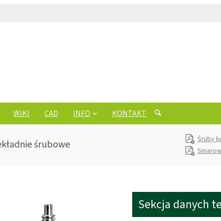
WIKI
CAD
INFO
KONTAKT
Śruby k
zekładnie śrubowe
Smarow
Sekcja danych t