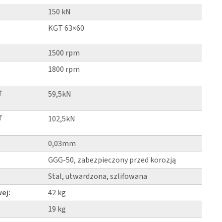
150 kN
KGT 63×60
1500 rpm
1800 rpm
T
59,5kN
T
102,5kN
0,03mm
GGG-50, zabezpieczony przed korozją
Stal, utwardzona, szlifowana
ej:
42 kg
19 kg