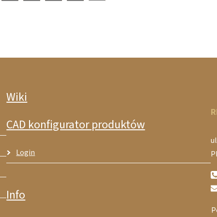
Wiki
R
CAD konfigurator produktów
ul
Login
P
Info
P