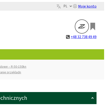
Moje konto
+48 32 738 49 49
ulowe – R-50-150kn
anie przekladn
echnicznych