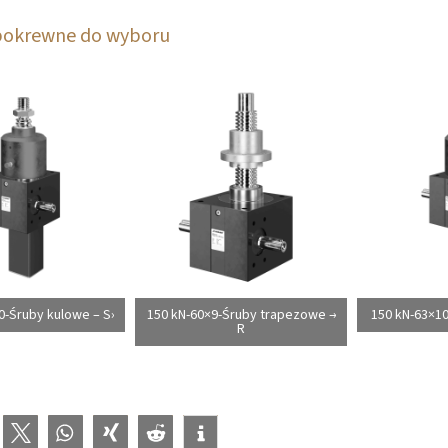
pokrewne do wyboru
0-Śruby kulowe – S
150 kN-60×9-Śruby trapezowe –
150 kN-63×10
R