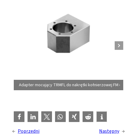
Adapter mocujący TRMFL do nakrętki kołnierzowej FM
←
Poprzedni
Następny
→