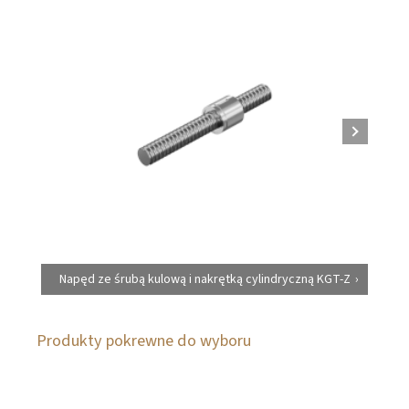
Napęd ze śrubą kulową i nakrętką cylindryczną KGT-Z
Na
Produkty pokrewne do wyboru