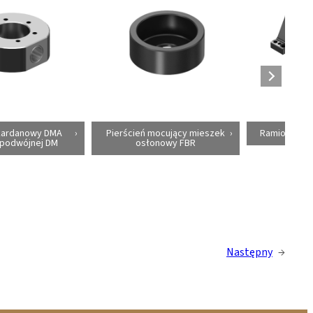
kardanowy DMA
Pierścień mocujący mieszek
Ramiona nośn
 podwójnej DM
osłonowy FBR
Następny
→