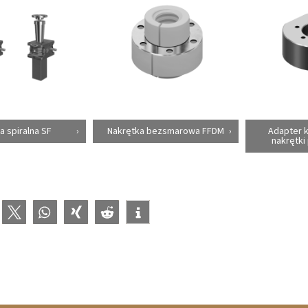
a spiralna SF
Nakrętka bezsmarowa FFDM
Adapter 
nakrętki