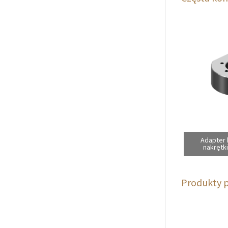
Adapter
nakrętk
Produkty 