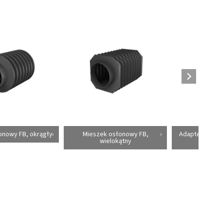
onowy FB, okrągły
Mieszek osłonowy FB,
Adapter mie
wielokątny