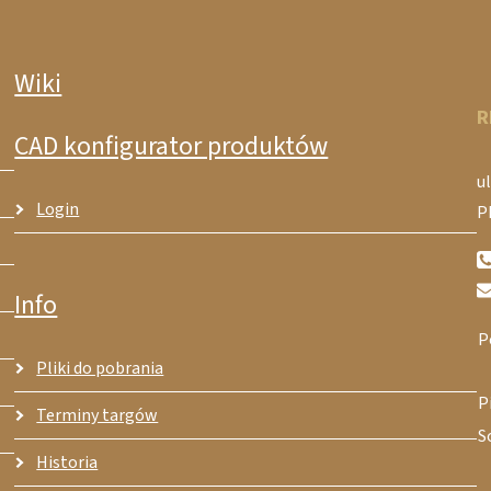
Wiki
R
CAD konfigurator produktów
ul
Login
P
Info
P
Pliki do pobrania
P
Terminy targów
S
Historia