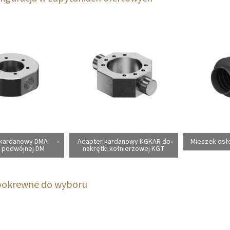
 kardanowy DMA
Adapter kardanowy KGKAR do
Mieszek osł
i podwójnej DM
nakrętki kołnierzowej KGT
pokrewne do wyboru