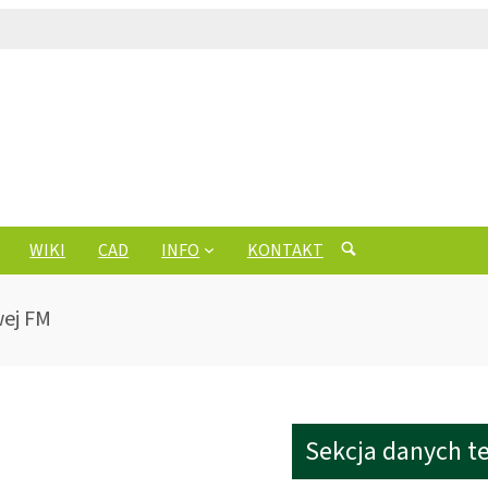
WIKI
CAD
INFO
KONTAKT
wej FM
Sekcja danych t