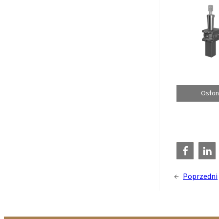
Osłon
←
Poprzedni