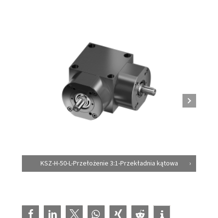
KSZ-H-50-L-Przełożenie 3:1-Przekładnia kątowa