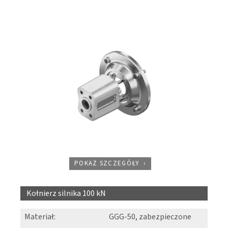
POKAŻ SZCZEGÓŁY
Kołnierz silnika 100 kN
Materiał
:
GGG-50, zabezpieczone