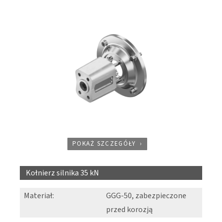
POKAŻ SZCZEGÓŁY
Kołnierz silnika 35 kN
Materiał
:
GGG-50, zabezpieczone
przed korozją