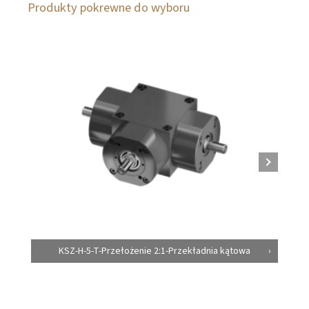
Produkty pokrewne do wyboru
KSZ-H-5-T-Przełożenie 2:1-Przekładnia kątowa