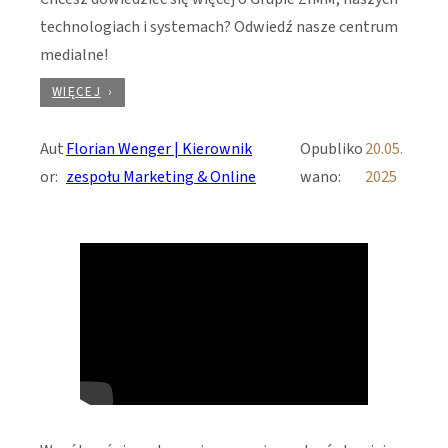
technologiach i systemach? Odwiedź nasze centrum
medialne!
WIĘCEJ
Aut
Florian Wenger | Kierownik
Opubliko
20.05.
or:
zespołu Marketing & Online
wano:
2025