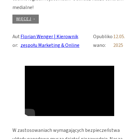
medialne!
WIĘCEJ
Aut
Florian Wenger | Kierownik
Opubliko
12.05.
or:
zespołu Marketing & Online
wano:
2025
W zastosowaniach wymagających bezpieczeństwa
układy napędowe muszą działać niezawodnie. Nasza