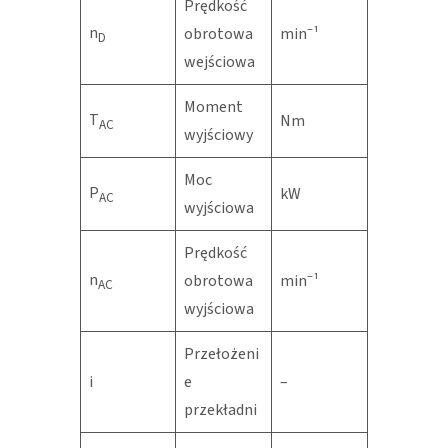
Prędkość
n
obrotowa
min⁻¹
D
wejściowa
Moment
T
Nm
AC
wyjściowy
Moc
P
kW
AC
wyjściowa
Prędkość
n
obrotowa
min⁻¹
AC
wyjściowa
Przełożeni
i
e
–
przekładni