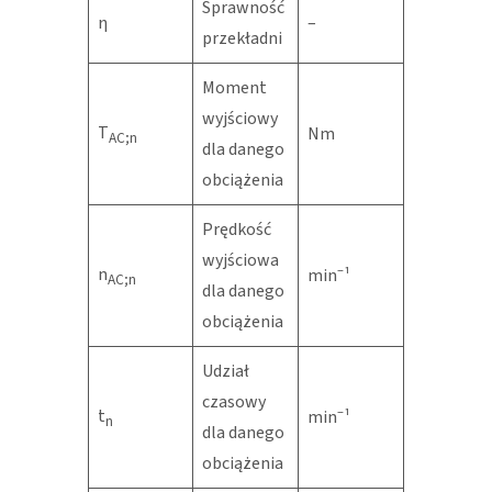
Sprawność
η
–
przekładni
Moment
wyjściowy
T
Nm
AC;n
dla danego
obciążenia
Prędkość
wyjściowa
n
min⁻¹
AC;n
dla danego
obciążenia
Udział
czasowy
t
min⁻¹
n
dla danego
obciążenia