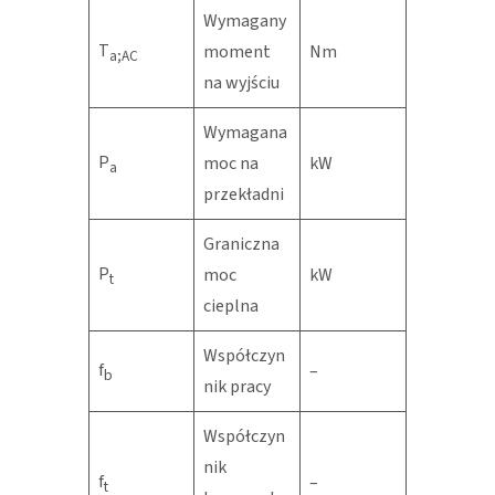
Wymagany
T
moment
Nm
a;AC
na wyjściu
Wymagana
P
moc na
kW
a
przekładni
Graniczna
P
moc
kW
t
cieplna
Współczyn
f
–
b
nik pracy
Współczyn
nik
f
–
t