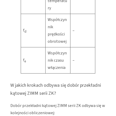
temperatu
ry
Współczyn
nik
f
–
d
prędkości
obrotowej
Współczyn
f
nik czasu
–
e
włączenia
W jakich krokach odbywa się dobór przekładni
kątowej ZIMM serii ZK?
Dobór przekładni kątowej ZIMM serii ZK odbywa się w
kolejności obliczeniowej: