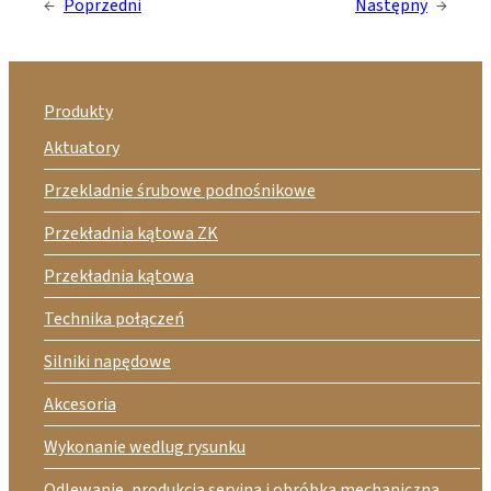
←
Poprzedni
Następny
→
Produkty
Aktuatory
Przekladnie śrubowe podnośnikowe
Przekładnia kątowa ZK
Przekładnia kątowa
Technika połączeń
Silniki napędowe
Akcesoria
Wykonanie wedlug rysunku
Odlewanie, produkcja seryjna i obróbka mechaniczna