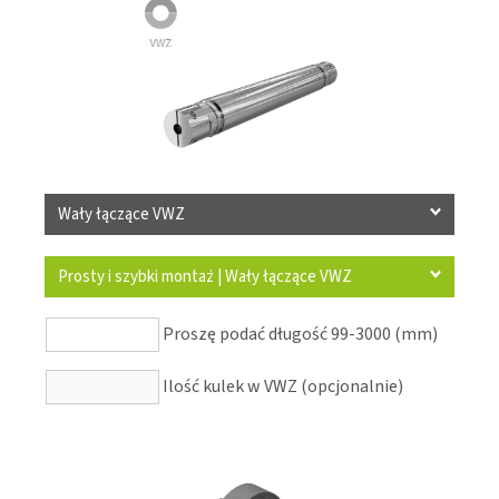
Wały łączące VWZ
Prosty i szybki montaż | Wały łączące VWZ
Proszę podać długość 99-3000 (mm)
Ilość kulek w VWZ (opcjonalnie)