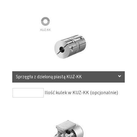
Sprzęgła z dzieloną piastą KUZ-KK
Ilość kulek w KUZ-KK (opcjonalnie)