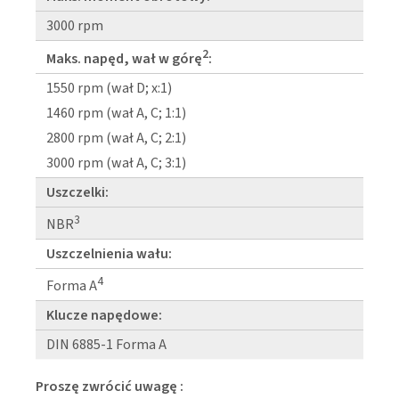
3000 rpm
2
Maks. napęd, wał w górę
:
1550 rpm (wał D; x:1)
1460 rpm (wał A, C; 1:1)
2800 rpm (wał A, C; 2:1)
3000 rpm (wał A, C; 3:1)
Uszczelki:
3
NBR
Uszczelnienia wału:
4
Forma A
Klucze napędowe:
DIN 6885-1 Forma A
Proszę zwrócić uwagę :