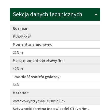
Sekcja danych technicznych
Rozmiar:
KUZ-KK-24
Moment znamionowy:
21Nm
Maks. moment obrotowy Nm:
42Nm
Twardość shore'a gwiazdy:
64D
Materiał:
Wysokowytrzymałe aluminium
Sztywność skrętna (na gwiazdę) CTdyn Nm /