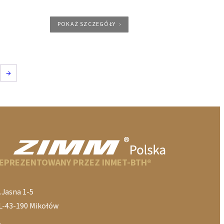
POKAŻ SZCZEGÓŁY
→
EPREZENTOWANY PRZEZ INMET-BTH®
.Jasna 1-5
L-43-190 Mikołów