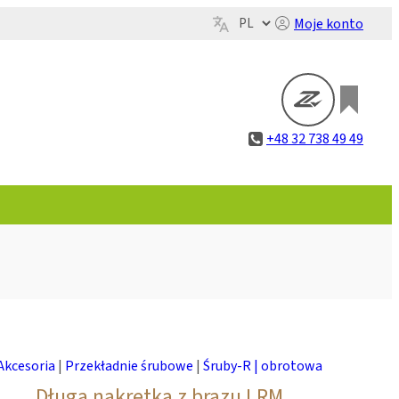
Moje konto
+48 32 738 49 49
Akcesoria
|
Przekładnie śrubowe
|
Śruby-R | obrotowa
Długa nakrętka z brązu LRM