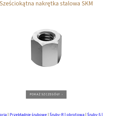
Sześciokątna nakrętka stalowa SKM
POKAŻ SZCZEGÓŁY
oria
|
Przekładnie śrubowe
|
Śruby-R | obrotowa
|
Śruby-S |