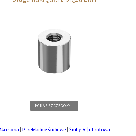
POKAŻ SZCZEGÓŁY
Akcesoria
|
Przekładnie śrubowe
|
Śruby-R | obrotowa