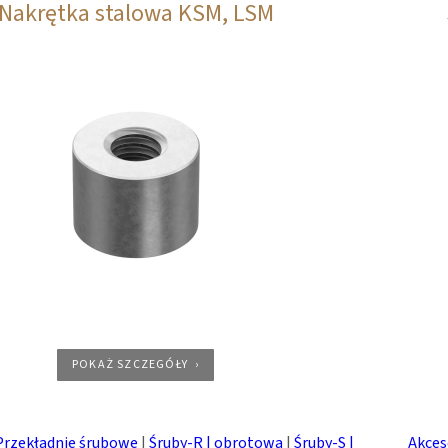
Nakrętka stalowa KSM, LSM
POKAŻ SZCZEGÓŁY
Przekładnie śrubowe
|
Śruby-R | obrotowa
|
Śruby-S |
Akces