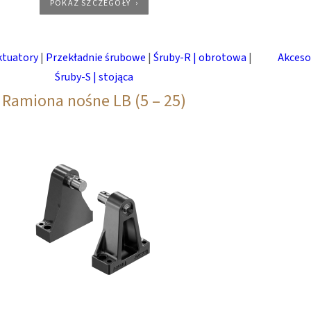
POKAŻ SZCZEGÓŁY
ktuatory
|
Przekładnie śrubowe
|
Śruby-R | obrotowa
|
Akceso
Śruby-S | stojąca
Ramiona nośne LB (5 – 25)