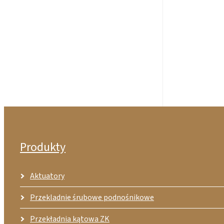
Produkty
Aktuatory
Przekladnie śrubowe podnośnikowe
Przekładnia kątowa ZK