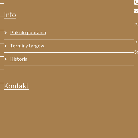
Info
P
Pliki do pobrania
P
Terminy targów
S
Historia
Kontakt