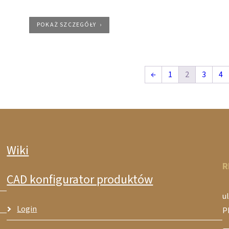
POKAŻ SZCZEGÓŁY
←
1
2
3
4
Wiki
R
CAD konfigurator produktów
ul
Login
P