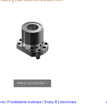
POKAŻ SZCZEGÓŁY
ria
|
Przekładnie śrubowe
|
Śruby-R | obrotowa