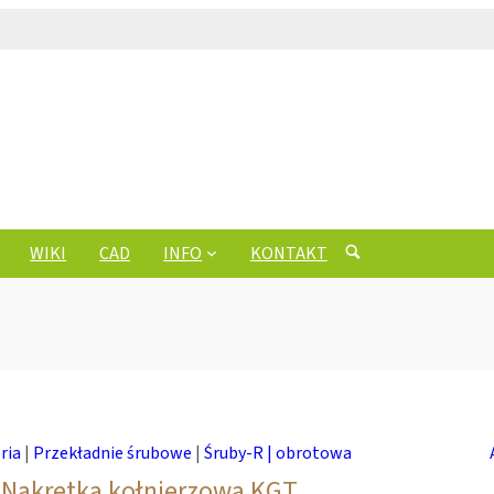
WIKI
CAD
INFO
KONTAKT
ria
|
Przekładnie śrubowe
|
Śruby-R | obrotowa
Nakrętka kołnierzowa KGT