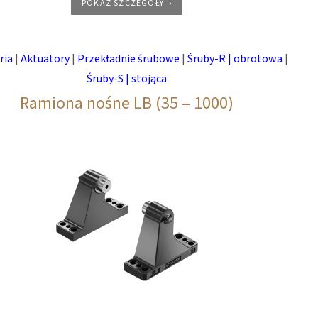
POKAŻ SZCZEGÓŁY
ria
|
Aktuatory
|
Przekładnie śrubowe
|
Śruby-R | obrotowa
|
Śruby-S | stojąca
Ramiona nośne LB (35 – 1000)