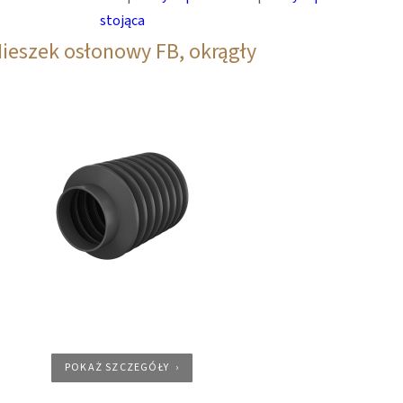
stojąca
ieszek osłonowy FB, okrągły
POKAŻ SZCZEGÓŁY