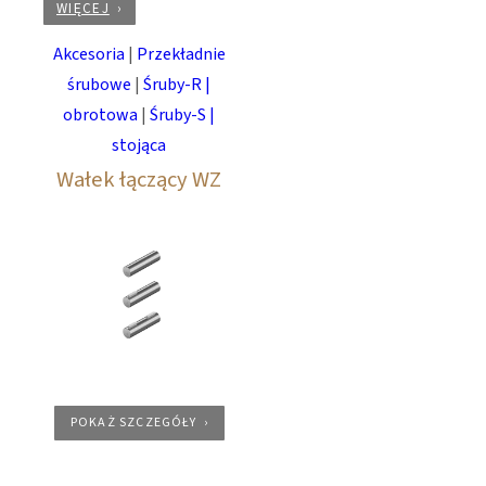
WIĘCEJ
Akcesoria
|
Przekładnie
śrubowe
|
Śruby-R |
obrotowa
|
Śruby-S |
stojąca
Wałek łączący WZ
POKAŻ SZCZEGÓŁY