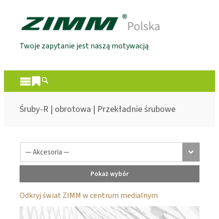
Twoje zapytanie jest naszą motywacją
Śruby-R | obrotowa | Przekładnie śrubowe
Pokaż wybór
Odkryj świat ZIMM w centrum medialnym